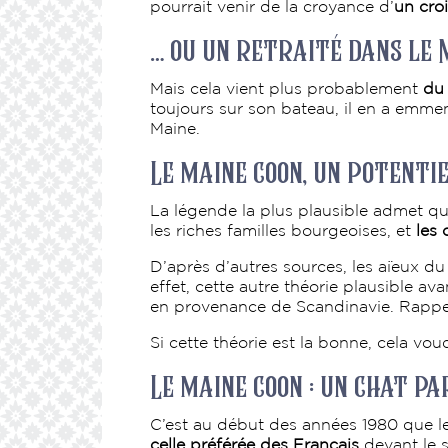
pourrait venir de la croyance d’
un cro
… ou un retraité dans le 
Mais cela vient plus probablement
du
toujours sur son bateau, il en a emmen
Maine.
Le maine coon, un potent
La légende la plus plausible admet que
les riches familles bourgeoises, et
les
D’après d’autres sources, les aïeux d
effet, cette autre théorie plausible a
en provenance de Scandinavie. Rappel
Si cette théorie est la bonne, cela vo
Le maine coon : un chat p
C’est au début des années 1980 que le
celle préférée des Français
devant le s