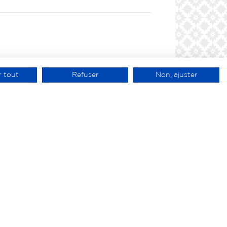
 tout
Refuser
Non, ajuster