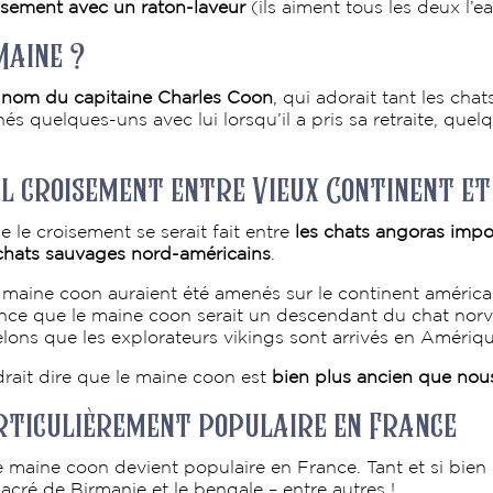
isement avec un raton-laveur
(ils aiment tous les deux l’ea
Maine ?
 nom du capitaine Charles Coon
, qui adorait tant les cha
és quelques-uns avec lui lorsqu’il a pris sa retraite, quel
iel croisement entre Vieux Continent e
 le croisement se serait fait entre
les chats angoras imp
 chats sauvages nord-américains
.
u maine coon auraient été amenés sur le continent américa
vance que le maine coon serait un descendant du chat norvé
ons que les explorateurs vikings sont arrivés en Amériq
udrait dire que le maine coon est
bien plus ancien que nou
articulièrement populaire en France
 maine coon devient populaire en France. Tant et si bien 
acré de Birmanie et le bengale – entre autres !