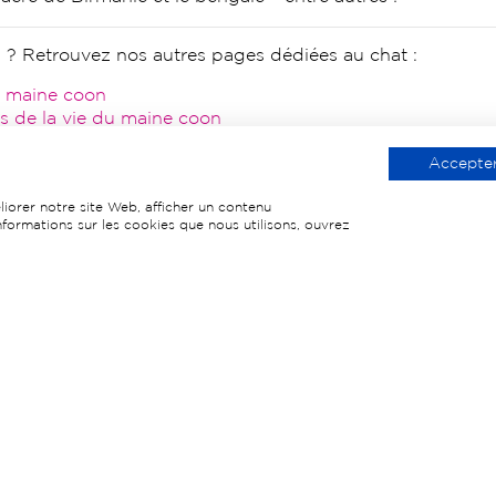
n ? Retrouvez nos autres pages dédiées au chat :
du maine coon
es de la vie du maine coon
on
t maine coon
Accepter
solite !
iorer notre site Web, afficher un contenu
informations sur les cookies que nous utilisons, ouvrez
Contacter notre chatterie