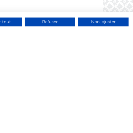
 tout
Refuser
Non, ajuster
acter
Mentions légales