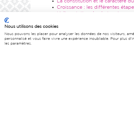
La constitution et le caractère 
Croissance : les différentes étap
L’alimentation du chat maine co
Le saviez-vous ? Le maine coon in
Nous utilisons des cookies
Nous pouvons les placer pour analyser les données de nos visiteurs, amél
personnalisé et vous faire vivre une expérience inoubliable. Pour plus d'
les paramètres.
Acheter un maine coo