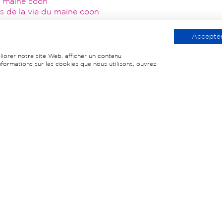
du maine coon
es de la vie du maine coon
on
solite !
Accepter
iorer notre site Web, afficher un contenu
informations sur les cookies que nous utilisons, ouvrez
Contacter notre chatterie
n
Tout sur les maine coon
Galerie
FAQ
Blog
Nous cont